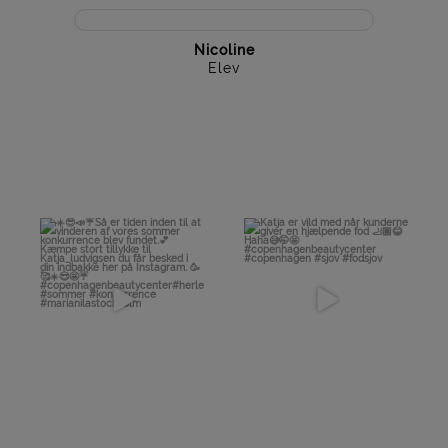
Nicoline
Elev
☀️😎📣☔️Så er tiden inden
Katja er vild med når
til at vinderen af vores
...
kunderne giver en
hjælpende
...
20
0
73
4