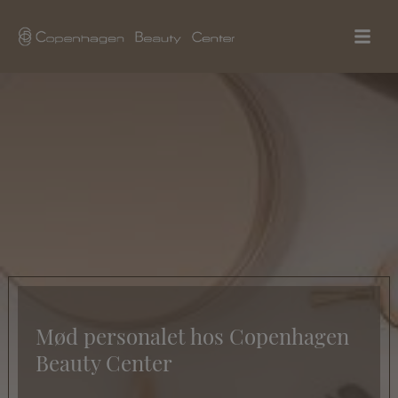
Hop
til
indholdet
Mød personalet hos Copenhagen
Beauty Center