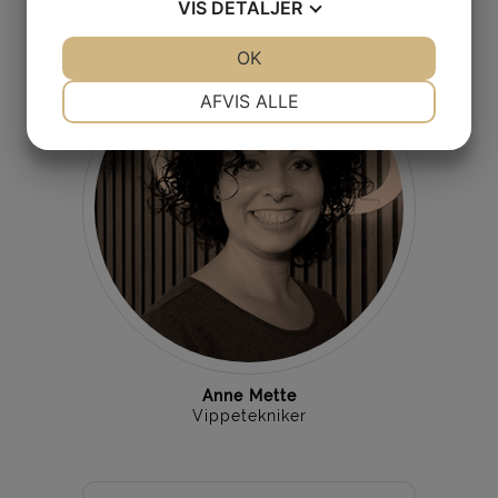
VIS
DETALJER
JA
NEJ
OK
JA
NEJ
NØDVENDIGE
PRÆFERENCER
AFVIS ALLE
JA
NEJ
JA
NEJ
MARKETING
STATISTIK
Anne Mette
Vippetekniker